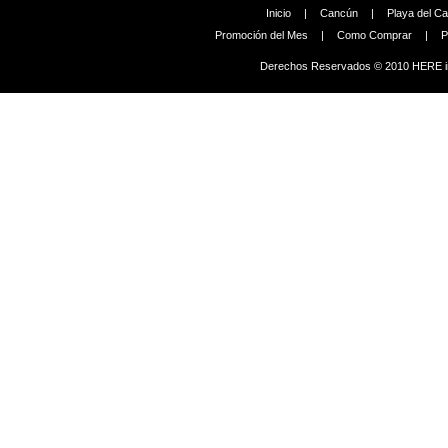
Inicio
|
Cancún
|
Playa del C
Promoción del Mes
|
Como Comprar
|
P
Derechos Reservados © 2010 HERE in