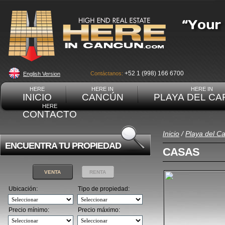
+52 1 (998) 166 6700
Contáctanos:
English Version
HERE
HERE IN
HERE IN
INICIO
CANCÚN
PLAYA DEL C
HERE
CONTACTO
Inicio
/
Playa del C
ENCUENTRA TU PROPIEDAD
CASAS
VENTA
RENTA
Ubicación:
Tipo de propiedad:
Precio mínimo:
Precio máximo: