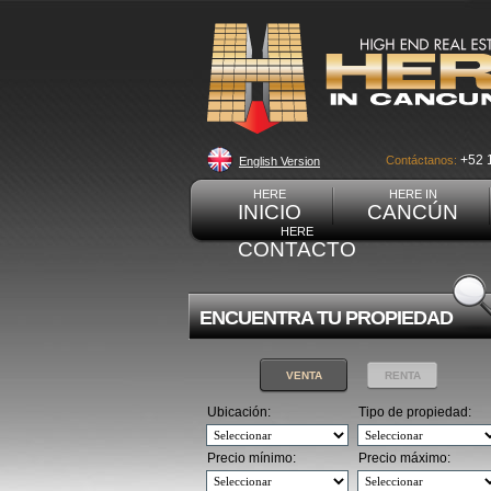
+52 
Contáctanos:
English Version
HERE
HERE IN
INICIO
CANCÚN
HERE
CONTACTO
ENCUENTRA TU PROPIEDAD
VENTA
RENTA
Ubicación:
Tipo de propiedad:
Precio mínimo:
Precio máximo: