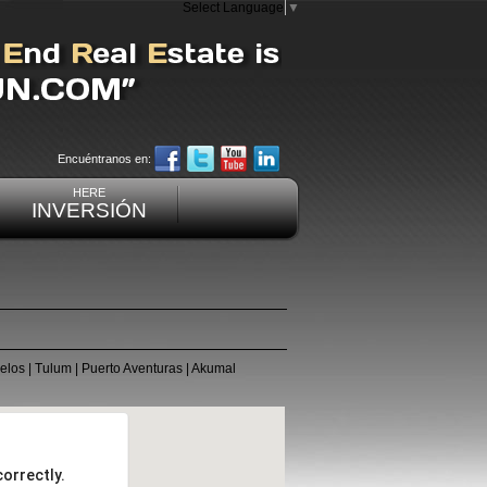
Select Language
▼
Encuéntranos en:
HERE
INVERSIÓN
elos
|
Tulum
|
Puerto Aventuras
|
Akumal
orrectly.