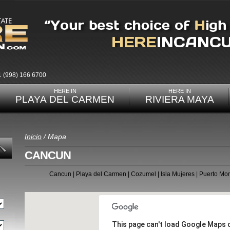
1 (998) 166 6700
HERE IN
HERE IN
PLAYA DEL CARMEN
RIVIERA MAYA
Inicio
/ Mapa
CANCUN
Cancun
|
Playa del Carmen
|
Cozumel
|
Isla Mujeres
|
Puerto Mor
This page can't load Google Maps c