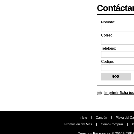
Contácta
Nombre:
Correo:
Teléfono:
Código:
Imprimir ficha té
Inicio
|
Cancún
|
Playa del C
Promoción del Mes
|
Como Comprar
|
P
Derechos Reservados © 2010 HERE in