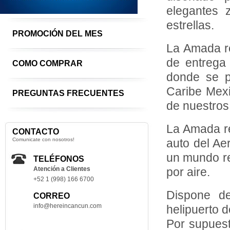
elegantes 
estrellas.
PROMOCIÓN DEL MES
La Amada re
de entrega
COMO COMPRAR
donde se pu
Caribe Mexi
PREGUNTAS FRECUENTES
de nuestros
La Amada re
CONTACTO
Comunicate con nosotros!
auto del Ae
un mundo re
TELÉFONOS
Atención a Clientes
por aire.
+52 1 (998) 166 6700
Dispone de
CORREO
info@hereincancun.com
helipuerto 
Por supuest