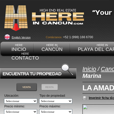
+52 1 (998) 166 6700
Contáctanos:
English Version
HERE
HERE IN
HERE IN
INICIO
CANCÚN
PLAYA DEL C
HERE
CONTACTO
Inicio
/
Can
ENCUENTRA TU PROPIEDAD
Marina
LA AMAD
VENTA
RENTA
Ubicación:
Tipo de propiedad:
Imprimir ficha té
Precio mínimo:
Precio máximo: