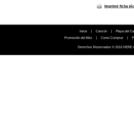
Imprimir ficha té
Inicio
|
Cancún
|
Playa del C
Promoción del Mes
|
Como Comprar
|
P
Derechos Reservados © 2010 HERE in