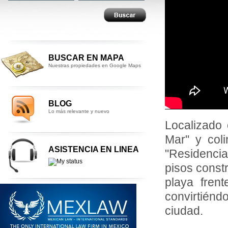
BUSCAR EN MAPA
Nuestras propiedades en Google Maps
BLOG
Lo más relevante y nuevo
Localizado e
Mar" y col
ASISTENCIA EN LINEA
"Residencia
pisos const
playa fren
convirtiénd
ciudad.