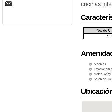
cocinas inte
Caracterí
No. de U
18
Amenida
Albercas
Estacionami
Motor Lobby
Salón de Ju
Ubicació