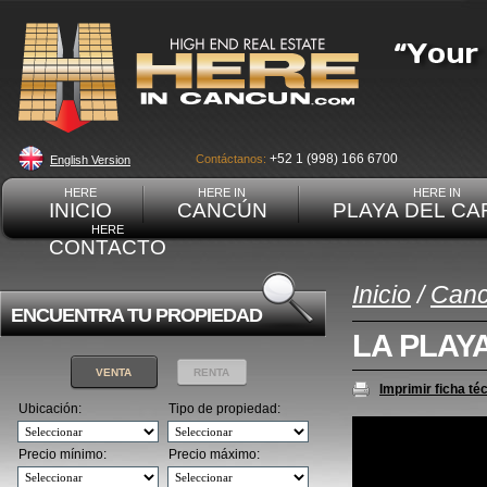
+52 1 (998) 166 6700
Contáctanos:
English Version
HERE
HERE IN
HERE IN
INICIO
CANCÚN
PLAYA DEL C
HERE
CONTACTO
Inicio
/
Can
ENCUENTRA TU PROPIEDAD
LA PLAY
VENTA
RENTA
Imprimir ficha té
Ubicación:
Tipo de propiedad:
Precio mínimo:
Precio máximo: