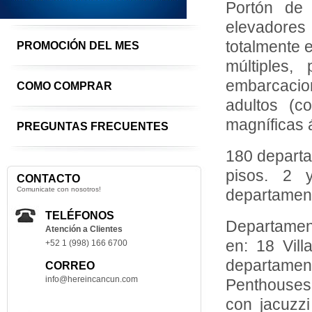
Portón de 
elevadores
totalmente 
PROMOCIÓN DEL MES
múltiples,
embarcacion
COMO COMPRAR
adultos (c
magníficas 
PREGUNTAS FRECUENTES
180 departa
pisos. 2 
CONTACTO
Comunicate con nosotros!
departament
TELÉFONOS
Departament
Atención a Clientes
en: 18 Vil
+52 1 (998) 166 6700
departame
CORREO
info@hereincancun.com
Penthouses 
con jacuzzi