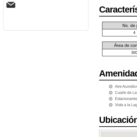
Caracterí
No. de 
4
Área de con
30
Amenida
Aire Acondic
Cuarto de L
Estacionami
Vista a la L
Ubicació