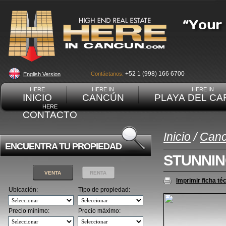
+52 1 (998) 166 6700
Contáctanos:
English Version
HERE
HERE IN
HERE IN
INICIO
CANCÚN
PLAYA DEL C
HERE
CONTACTO
Inicio
/
Can
ENCUENTRA TU PROPIEDAD
STUNNI
VENTA
RENTA
Imprimir ficha té
Ubicación:
Tipo de propiedad:
Precio mínimo:
Precio máximo: