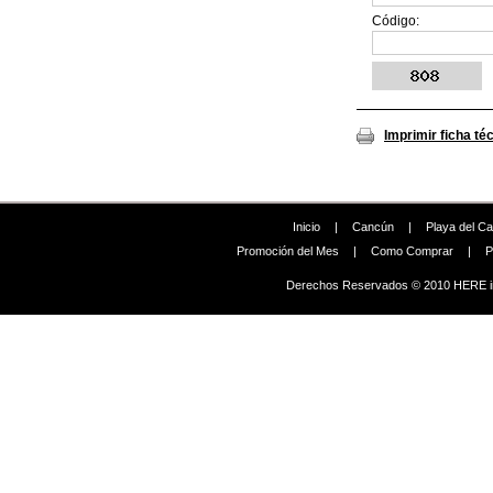
Código:
Imprimir ficha té
Inicio
|
Cancún
|
Playa del C
Promoción del Mes
|
Como Comprar
|
P
Derechos Reservados © 2010 HERE in