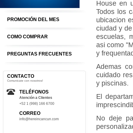
House en u
Todos los c
ubicacion e
PROMOCIÓN DEL MES
ciudad y de
escuelas, m
COMO COMPRAR
asi como "M
y frequentad
PREGUNTAS FRECUENTES
Ademas con
cuidado res
CONTACTO
Comunicate con nosotros!
y piscinas.
TELÉFONOS
El departam
Atención a Clientes
imprescindi
+52 1 (998) 166 6700
CORREO
No deje pa
info@hereincancun.com
personaliza