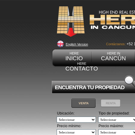
+52 
Contáctanos:
English Version
HERE
HERE IN
INICIO
CANCÚN
HERE
CONTACTO
ENCUENTRA TU PROPIEDAD
VENTA
RENTA
Ubicación:
Tipo de propiedad:
Precio mínimo:
Precio máximo: