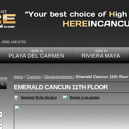
1 (998) 166 6700
HERE IN
HERE IN
PLAYA DEL CARMEN
RIVIERA MAYA
Inicio
/
Cancún
/
Departamentos
/
Emerald Cancun 11th floor
EMERALD CANCUN 11TH FLOOR
Imprimir ficha técnica
Enviar a un amigo