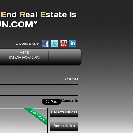
Encuéntranos en:
HERE
INVERSIÓN
Ir atras
Compartir
Características
Amenidades