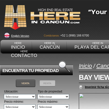
+52 1 (998) 166 6700
Contáctanos:
English Version
HERE
HERE IN
HERE IN
INICIO
CANCÚN
PLAYA DEL C
HERE
CONTACTO
Inicio
/
Can
ENCUENTRA TU PROPIEDAD
BAY VIE
VENTA
RENTA
Imprimir ficha té
Ubicación:
Tipo de propiedad:
Precio mínimo:
Precio máximo: