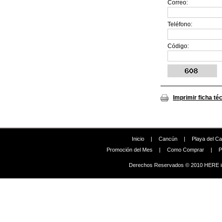
Correo:
Teléfono:
Código:
Imprimir ficha té
Inicio
|
Cancún
|
Playa del C
Promoción del Mes
|
Como Comprar
|
P
Derechos Reservados © 2010 HERE in