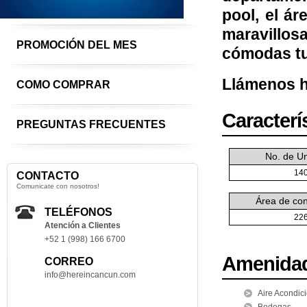
pool, el á
maravillos
PROMOCIÓN DEL MES
cómodas tu
Llámenos h
COMO COMPRAR
Caracterí
PREGUNTAS FRECUENTES
No. de U
14
CONTACTO
Comunicate con nosotros!
Área de con
TELÉFONOS
22
Atención a Clientes
+52 1 (998) 166 6700
Amenida
CORREO
info@hereincancun.com
Aire Acondic