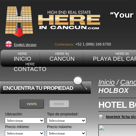
+52 1 (998) 166 6700
Contáctanos:
English Version
HERE
HERE IN
HERE IN
INICIO
CANCÚN
PLAYA DEL C
HERE
CONTACTO
Inicio
/
Can
ENCUENTRA TU PROPIEDAD
HOLBOX
HOTEL B
VENTA
RENTA
Ubicación:
Tipo de propiedad:
Imprimir ficha té
Precio mínimo:
Precio máximo: