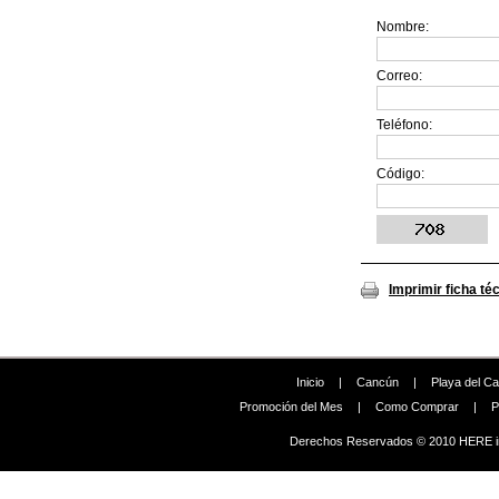
Nombre:
Correo:
Teléfono:
Código:
Imprimir ficha té
Inicio
|
Cancún
|
Playa del C
Promoción del Mes
|
Como Comprar
|
P
Derechos Reservados © 2010 HERE in